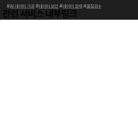
#
#
#
#
AI 데이터 가공
데이터 보안
데이터 정제
품질검수
관련 서비스 내부링크
이 주제와 직접 연결되는 서비스는
데이터 보안 및 인프라
,
AI 데이터
품질관리
,
AI 데이터 서비스
입니다.
상담이 필요한 경우
문의하기
에서 프로젝트 조건을 남겨주세요.
Gmail
Face
Twitt
Copy
Link
Print
Shar