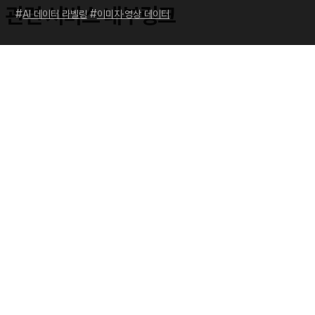
관련 서비스 내부링크
#
#
AI 데이터 라벨링
이미지·영상 데이터
이 주제와 직접 연결되는 서비스는
바운딩 박스 & 폴리곤
,
컴퓨터 비전
라벨링
,
AI 데이터 라벨링
입니다.
상담이 필요한 경우
문의하기
에서 프로젝트 조건을 남겨주세요.
Gmail
Face
Twitt
Copy
Link
Print
Shar