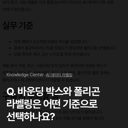
보지 않고, 수집·라벨링·가공·품질검수까지 이어지는 AI 데이터 구축 흐름
안에서 판단합니다.
실무 기준
객체 형태가 단순하면 바운딩 박스를 검토합니다.
경계가 불규칙하거나 픽셀 정밀도가 중요하면 폴리곤을 선택합니다.
모델 목적과 예산, 검수 난이도를 함께 판단합니다.
예를 들어 차량, 박스, 사람처럼 위치 탐지가 목적이면 바운딩 박스가
적합할 수 있습니다. 반면 결함, 장기, 도로 영역, 불규칙한 물체 경계는
Knowledge Center ·
AI 데이터 라벨링
폴리곤이나 세그멘테이션이 더 적합할 수 있습니다.
Q. 바운딩 박스와 폴리곤
구축 시 주의할 점
라벨링은 어떤 기준으로
정밀한 방식일수록 작업 시간과 검수 난이도가 올라갑니다.
선택하나요?
처음부터 최종 모델 목적에 맞는 라벨 방식을 정해야 합니다.