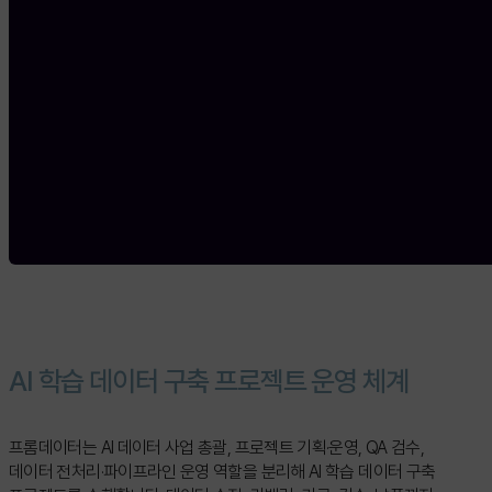
A
I
학
습
데
이
터
구
축
프
로
젝
트
운
영
체
계
프롬데이터는 AI 데이터 사업 총괄, 프로젝트 기획·운영, QA 검수,
데이터 전처리·파이프라인 운영 역할을 분리해 AI 학습 데이터 구축