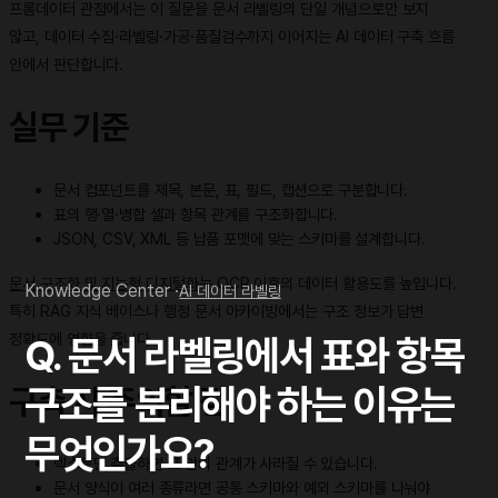
프롬데이터 관점에서는 이 질문을 문서 라벨링의 단일 개념으로만 보지
않고, 데이터 수집·라벨링·가공·품질검수까지 이어지는 AI 데이터 구축 흐름
안에서 판단합니다.
실무 기준
문서 컴포넌트를 제목, 본문, 표, 필드, 캡션으로 구분합니다.
표의 행·열·병합 셀과 항목 관계를 구조화합니다.
JSON, CSV, XML 등 납품 포맷에 맞는 스키마를 설계합니다.
문서 구조화 및 지능형 디지털화
는 OCR 이후의 데이터 활용도를 높입니다.
Knowledge Center ·
AI 데이터 라벨링
특히 RAG 지식 베이스나 행정 문서 아카이빙에서는 구조 정보가 답변
정확도에 영향을 줍니다.
Q. 문서 라벨링에서 표와 항목
구조를 분리해야 하는 이유는
구축 시 주의할 점
무엇인가요?
텍스트만 추출하면 표 안의 관계가 사라질 수 있습니다.
문서 양식이 여러 종류라면 공통 스키마와 예외 스키마를 나눠야