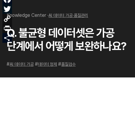
Face
Knowledge Center ·
AI 데이터 가공·품질관리
Twitt
Copy
Q. 불균형 데이터셋은 가공
Link
Print
단계에서 어떻게 보완하나요?
Shar
#
#
#
AI 데이터 가공
데이터 정제
품질검수
필요한 데이터를 가장 정확하게 준비하는
방법
가장 효율적인 데이터 구축 방법을 함께 찾겠습니다.