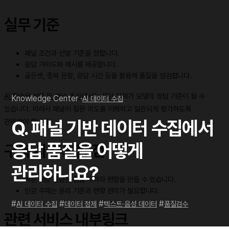
실무 기준
패널 조건과 선발 기준을 정합니다.
응답 가이드와 예시를 제공합니다.
골든셋, 중복 문항, 응답 시간 등을 활용해 품질을 점검합니다.
AI 학습용 설문 및 패널 조사
에서는 응답 자체가 모델의 정답 기준이 될 수
Knowledge Center ·
AI 데이터 수집
있습니다. 따라서 패널이 질문 의도를 이해하고 일관되게 평가하도록
관리해야 합니다.
Q. 패널 기반 데이터 수집에서
응답 품질을 어떻게
구축 시 주의할 점
관리하나요?
빠른 대량 응답은 품질 저하와 편향을 만들 수 있습니다.
민감 주제는 윤리 기준과 편향 관리가 필요합니다.
#
#
#
#
AI 데이터 수집
데이터 정제
텍스트·음성 데이터
품질검수
관련 서비스 내부링크