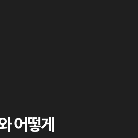
Gmail
Facebook
Twitter
Copy
Link
류와 어떻게
Print
Share