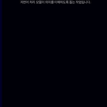
자연어 처리 모델이 의미를 이해하도록 돕는 작업입니다.